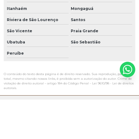
Itanhaém
Mongaguá
Riviera de São Lourenço
Santos
São Vicente
Praia Grande
Ubatuba
São Sebastião
Peruíbe
O conteúdo do texto desta página é de direito reservado. Sua reprodução, parcial ou
total, mesmo citando nossos links, é proibida sem a autorização do autor. Crime de
violação de direito autoral – artigo 184 do Código Penal –
Lei 9610/98 - Lei de direitos
autorais
.
NAVEGAÇÃO