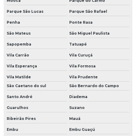
Moóca
Parque do Carmo
Parque São Lucas
Parque São Rafael
Penha
Ponte Rasa
São Mateus
São Miguel Paulista
Sapopemba
Tatuapé
Vila Carrão
Vila Curuçá
Vila Esperança
Vila Formosa
Vila Matilde
Vila Prudente
São Caetano do sul
São Bernardo do Campo
Santo André
Diadema
Guarulhos
Suzano
Ribeirão Pires
Mauá
Embu
Embu Guaçú