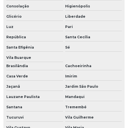
Consolação
Higienópolis
Glicério
Liberdade
Luz
Pari
República
Santa Cecília
Santa Efigênia
Sé
Vila Buarque
Brasilândia
Cachoeirinha
Casa Verde
Imirim
Jaçanã
Jardim São Paulo
Lauzane Paulista
Mandaqui
Santana
Tremembé
Tucuruvi
Vila Guilherme
Vila Gustavo
Vila Maria