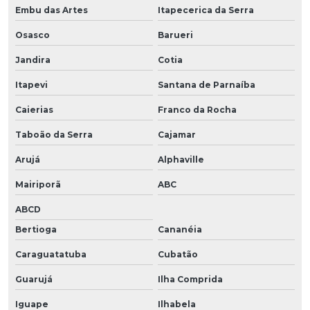
Embu das Artes
Itapecerica da Serra
Osasco
Barueri
Jandira
Cotia
Itapevi
Santana de Parnaíba
Caierias
Franco da Rocha
Taboão da Serra
Cajamar
Arujá
Alphaville
Mairiporã
ABC
ABCD
Bertioga
Cananéia
Caraguatatuba
Cubatão
Guarujá
Ilha Comprida
Iguape
Ilhabela